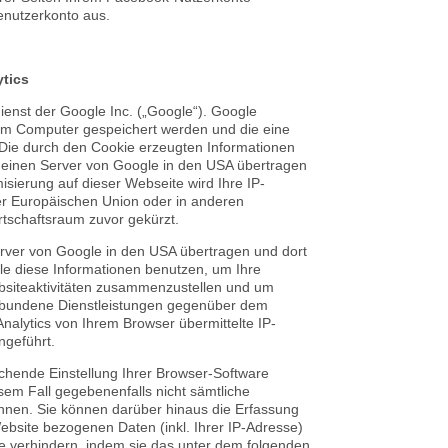
enutzerkonto aus.
tics
enst der Google Inc. („Google“). Google
hrem Computer gespeichert werden und die eine
Die durch den Cookie erzeugten Informationen
 einen Server von Google in den USA übertragen
isierung auf dieser Webseite wird Ihre IP-
er Europäischen Union oder in anderen
tschaftsraum zuvor gekürzt.
erver von Google in den USA übertragen und dort
gle diese Informationen benutzen, um Ihre
siteaktivitäten zusammenzustellen und um
erbundene Dienstleistungen gegenüber dem
alytics von Ihrem Browser übermittelte IP-
geführt.
chende Einstellung Ihrer Browser-Software
esem Fall gegebenenfalls nicht sämtliche
nnen. Sie können darüber hinaus die Erfassung
bsite bezogenen Daten (inkl. Ihrer IP-Adresse)
e verhindern, indem sie das unter dem folgenden