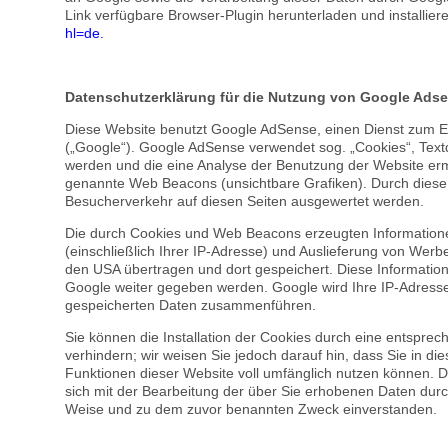
Link verfügbare Browser-Plugin herunterladen und installier
hl=de
.
Datenschutzerklärung für die Nutzung von Google Ads
Diese Website benutzt Google AdSense, einen Dienst zum E
(„Google“). Google AdSense verwendet sog. „Cookies“, Text
werden und die eine Analyse der Benutzung der Website er
genannte Web Beacons (unsichtbare Grafiken). Durch dies
Besucherverkehr auf diesen Seiten ausgewertet werden.
Die durch Cookies und Web Beacons erzeugten Informatione
(einschließlich Ihrer IP-Adresse) und Auslieferung von Wer
den USA übertragen und dort gespeichert. Diese Informatio
Google weiter gegeben werden. Google wird Ihre IP-Adresse
gespeicherten Daten zusammenführen.
Sie können die Installation der Cookies durch eine entsprec
verhindern; wir weisen Sie jedoch darauf hin, dass Sie in di
Funktionen dieser Website voll umfänglich nutzen können. D
sich mit der Bearbeitung der über Sie erhobenen Daten durc
Weise und zu dem zuvor benannten Zweck einverstanden.