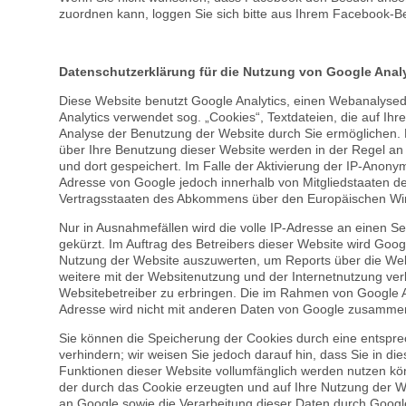
zuordnen kann, loggen Sie sich bitte aus Ihrem Facebook-B
Datenschutzerklärung für die Nutzung von Google Analy
Diese Website benutzt Google Analytics, einen Webanalysedi
Analytics verwendet sog. „Cookies“, Textdateien, die auf I
Analyse der Benutzung der Website durch Sie ermöglichen. 
über Ihre Benutzung dieser Website werden in der Regel an
und dort gespeichert. Im Falle der Aktivierung der IP-Anonym
Adresse von Google jedoch innerhalb von Mitgliedstaaten d
Vertragsstaaten des Abkommens über den Europäischen Wir
Nur in Ausnahmefällen wird die volle IP-Adresse an einen S
gekürzt. Im Auftrag des Betreibers dieser Website wird Goo
Nutzung der Website auszuwerten, um Reports über die Web
weitere mit der Websitenutzung und der Internetnutzung v
Websitebetreiber zu erbringen. Die im Rahmen von Google An
Adresse wird nicht mit anderen Daten von Google zusammen
Sie können die Speicherung der Cookies durch eine entspre
verhindern; wir weisen Sie jedoch darauf hin, dass Sie in di
Funktionen dieser Website vollumfänglich werden nutzen kö
der durch das Cookie erzeugten und auf Ihre Nutzung der We
an Google sowie die Verarbeitung dieser Daten durch Googl