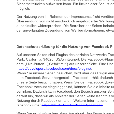
Sicherheitslücken aufweisen kann. Ein lückenloser Schutz der
möglich.
Der Nutzung von im Rahmen der Impressumspflicht veröffentl
Übersendung von nicht ausdrücklich angeforderter Werbung u
ausdrücklich widersprochen. Die Betreiber der Seiten behalten
der unverlangten Zusendung von Werbeinformationen, etwa 
Datenschutzerklärung für die Nutzung von Facebook-Pl
Auf unseren Seiten sind Plugins des sozialen Netzwerks Fa
Park, California, 94025, USA) integriert. Die Facebook-Pl
dem „Like-Button“ („Gefällt mir“) auf unserer Seite. Eine Übe
https://developers.facebook.com/docs/plugins/
.
Wenn Sie unsere Seiten besuchen, wird über das Plugin ein
dem Facebook-Server hergestellt. Facebook erhält dadurch d
unsere Seite besucht haben. Wenn Sie den Facebook „Like-B
Facebook-Account eingeloggt sind, können Sie die Inhalte u
verlinken. Dadurch kann Facebook den Besuch unserer Seit
darauf hin, dass wir als Anbieter der Seiten keine Kenntnis 
Nutzung durch Facebook erhalten. Weitere Informationen hie
facebook unter
https://de-de.facebook.com/policy.php
Wenn Sie nicht wünschen, dass Facebook den Besuch unser