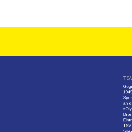
TS
Gegr
1945
Spor
an d
»Oly
Drei
Eint
TSV 
Spek