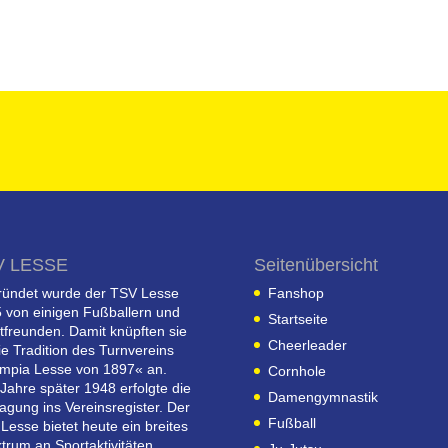
V LESSE
Seitenübersicht
ündet wurde der TSV Lesse
Fanshop
 von einigen Fußballern und
Startseite
tfreunden. Damit knüpften sie
Cheerleader
ie Tradition des Turnvereins
mpia Lesse von 1897« an.
Cornhole
 Jahre später 1948 erfolgte die
Damengymnastik
ragung ins Vereinsregister. Der
Fußball
Lesse bietet heute ein breites
trum an Sportaktivitäten.